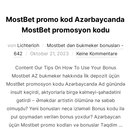
MostBet promo kod Azərbaycanda
MostBet promosyon kodu
von
Lichterloh
Mostbet dən bukmeker bonusları -
Veröffentlicht
642
Oktober 21, 2023
Keine Kommentare
am
Content Our Tips On How To Use Your Bonus
Mostbet AZ bukmeker hakkında İlk depozit üçün
MostBet promosyon kodu Azərbaycanda Ad günündə
insult keçirdi, aktyorlarla birgə kəlmeyi-şəhadətini
gətirdi – Əməkdar artistin ölümünə nə səbəb
olmuşdu? Yeni bonusları necə izləməli Bonus kodu ilə
pul qoymadan verilən bonus yoxdur? Azərbaycan
üçün Mostbet promo kodları və bonuslar Təqdim …