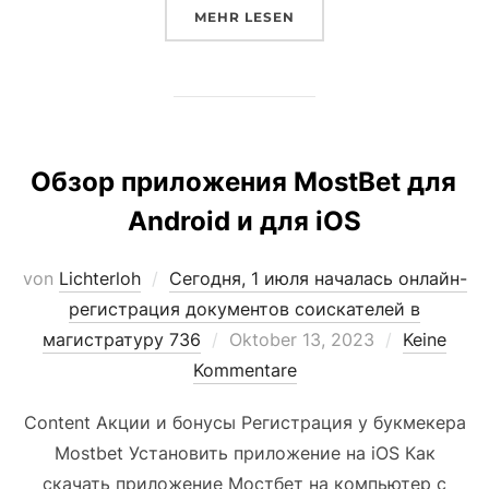
ÜBER „MOSTBET COM ОФИЦИ
MEHR
LESEN
Обзор приложения MostBet для
Android и для iOS
von
Lichterloh
Сегодня, 1 июля началась онлайн-
регистрация документов соискателей в
Veröffentlicht
магистратуру 736
Oktober 13, 2023
Keine
am
Kommentare
Content Акции и бонусы Регистрация у букмекера
Mostbet Установить приложение на iOS Как
скачать приложение Мостбет на компьютер с