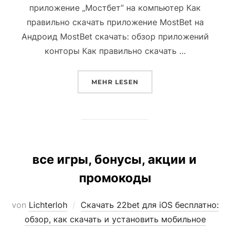
приложение „Мостбет“ на компьютер Как
правильно скачать приложение MostBet на
Андроид MostBet скачать: обзор приложений
конторы Как правильно скачать …
ÜBER „БК MOSTBET: СКАЧАТ
MEHR
LESEN
все игры, бонусы, акции и
промокоды
von
Lichterloh
Скачать 22bet для iOS бесплатно:
обзор, как скачать и установить мобильное