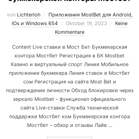
von
Lichterloh
Приложения MostBet для Android,
Veröffentlicht
IOs и Windows 654
Oktober 19, 2023
Keine
am
Kommentare
Content Live ставки в Мост Бет Букмекерская
контора Мостбет Регистрация в БК Mostbet
Казино и виртуальный спорт Линия Мобильное
приложение букмекера Линия ставок в Мостбет
сом Регистрация на сайте Most Bet и
подтверждение личности Обход блокировки через
зеркало Mostbet – функционал официального
сайта Live-ставки Служба технической
поддержки Мостбет ком Букмекерская контора
Мостбет – обзор и отзывы Лайв …