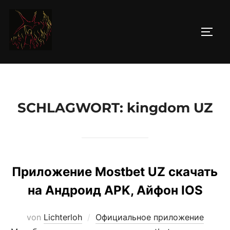
Zum
Inhalt
SEIT
springen
SCHLAGWORT:
kingdom UZ
Приложение Mostbet UZ скачать
на Андроид APK, Айфон IOS
von
Lichterloh
Официальное приложение