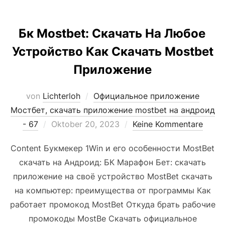
Бк Mostbet: Скачать На Любое
Устройство Как Скачать Mostbet
Приложение
von
Lichterloh
Официальное приложение
Мостбет, скачать приложение mostbet на андроид
Veröffentlicht
- 67
Oktober 20, 2023
Keine Kommentare
am
Content Букмекер 1Win и его особенности MostBet
скачать на Андроид: БК Марафон Бет: скачать
приложение на своё устройство MostBet скачать
на компьютер: преимущества от программы Как
работает промокод MostBet Откуда брать рабочие
промокоды MostBe Скачать официальное