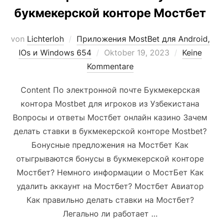
букмекерской конторе Мостбет
von
Lichterloh
Приложения MostBet для Android,
Veröffentlicht
IOs и Windows 654
Oktober 19, 2023
Keine
am
Kommentare
Content По электронной почте Букмекерская
контора Mostbet для игроков из Узбекистана
Вопросы и ответы Мостбет онлайн казино Зачем
делать ставки в букмекерской конторе Mostbet?
Бонусные предложения на Мостбет Как
отыгрываются бонусы в букмекерской конторе
Мостбет? Немного информации о МостБет Как
удалить аккаунт на Мостбет? Мостбет Авиатор
Как правильно делать ставки на Мостбет?
Легально ли работает …