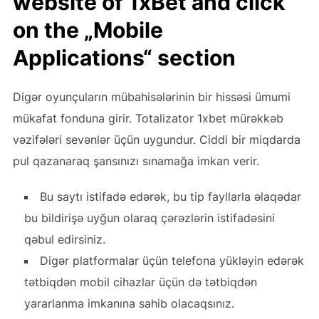
website of 1xBet and click
on the „Mobile
Applications“ section
Digər oyunçuların mübahisələrinin bir hissəsi ümumi
mükafat fonduna girir. Totalizator 1xbet mürəkkəb
vəzifələri sevənlər üçün uygundur. Ciddi bir miqdarda
pul qazanaraq şansınızı sınamağa imkan verir.
Bu saytı istifadə edərək, bu tip fayllarla əlaqədar
bu bildirişə uyğun olaraq çərəzlərin istifadəsini
qəbul edirsiniz.
Digər platformalar üçün telefona yükləyin edərək
tətbiqdən mobil cihazlar üçün də tətbiqdən
yararlanma imkanına sahib olacaqsınız.