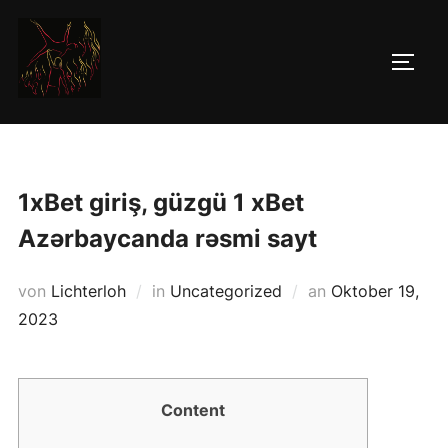
Zum
Inhalt
SEIT
springen
1xBet giriş, güzgü 1 xBet
Azərbaycanda rəsmi sayt
Veröffentlicht
von
Lichterloh
in
Uncategorized
an
Oktober 19,
am
2023
Content