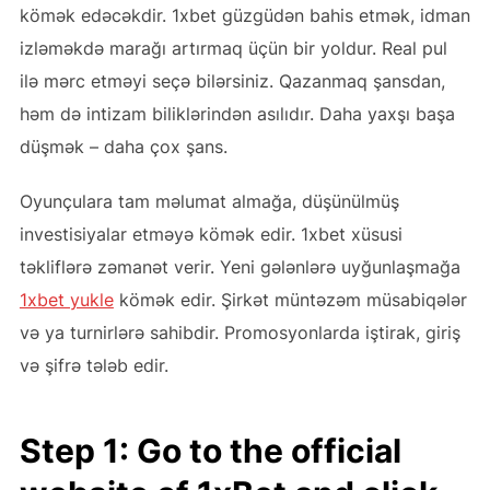
kömək edəcəkdir. 1xbet güzgüdən bahis etmək, idman
izləməkdə marağı artırmaq üçün bir yoldur. Real pul
ilə mərc etməyi seçə bilərsiniz. Qazanmaq şansdan,
həm də intizam biliklərindən asılıdır. Daha yaxşı başa
düşmək – daha çox şans.
Oyunçulara tam məlumat almağa, düşünülmüş
investisiyalar etməyə kömək edir. 1xbet xüsusi
təkliflərə zəmanət verir. Yeni gələnlərə uyğunlaşmağa
1xbet yukle
kömək edir. Şirkət müntəzəm müsabiqələr
və ya turnirlərə sahibdir. Promosyonlarda iştirak, giriş
və şifrə tələb edir.
Step 1: Go to the official