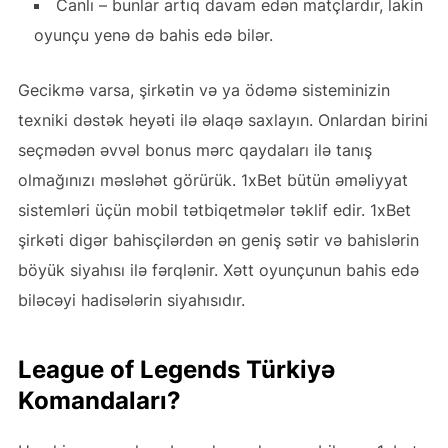
Canlı – bunlar artıq davam edən matçlardır, lakin
oyunçu yenə də bahis edə bilər.
Gecikmə varsa, şirkətin və ya ödəmə sisteminizin
texniki dəstək heyəti ilə əlaqə saxlayın. Onlardan birini
seçmədən əvvəl bonus mərc qaydaları ilə tanış
olmağınızı məsləhət görürük. 1xBet bütün əməliyyat
sistemləri üçün mobil tətbiqetmələr təklif edir. 1xBet
şirkəti digər bahisçilərdən ən geniş sətir və bahislərin
böyük siyahısı ilə fərqlənir. Xətt oyunçunun bahis edə
biləcəyi hadisələrin siyahısıdır.
League of Legends Türkiyə
Komandaları?