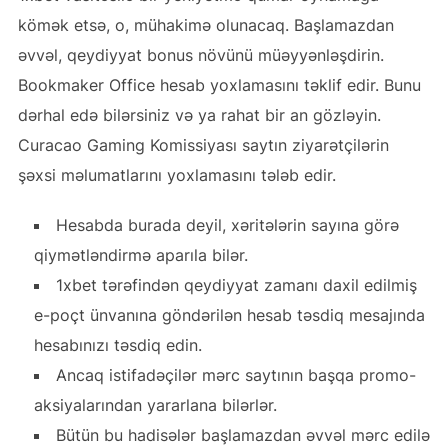
kömək etsə, o, mühakimə olunacaq. Başlamazdan
əvvəl, qeydiyyat bonus növünü müəyyənləşdirin.
Bookmaker Office hesab yoxlamasını təklif edir. Bunu
dərhal edə bilərsiniz və ya rahat bir an gözləyin.
Curacao Gaming Komissiyası saytın ziyarətçilərin
şəxsi məlumatlarını yoxlamasını tələb edir.
Hesabda burada deyil, xəritələrin sayına görə
qiymətləndirmə aparıla bilər.
1xbet tərəfindən qeydiyyat zamanı daxil edilmiş
e-poçt ünvanına göndərilən hesab təsdiq mesajında ​​
hesabınızı təsdiq edin.
Ancaq istifadəçilər mərc saytının başqa promo-
aksiyalarından yararlana bilərlər.
Bütün bu hadisələr başlamazdan əvvəl mərc edilə