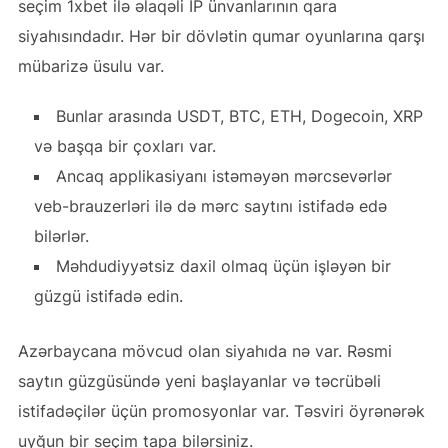
seçim 1xbet ilə əlaqəli IP ünvanlarının qara
siyahısındadır. Hər bir dövlətin qumar oyunlarına qarşı
mübarizə üsulu var.
Bunlar arasında USDT, BTC, ETH, Dogecoin, XRP
və başqa bir çoxları var.
Ancaq applikasiyanı istəməyən mərcsevərlər
veb-brauzerləri ilə də mərc saytını istifadə edə
bilərlər.
Məhdudiyyətsiz daxil olmaq üçün işləyən bir
güzgü istifadə edin.
Azərbaycana mövcud olan siyahıda nə var. Rəsmi
saytın güzgüsündə yeni başlayanlar və təcrübəli
istifadəçilər üçün promosyonlar var. Təsviri öyrənərək
uyğun bir seçim tapa bilərsiniz.