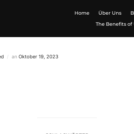
Home
Über Uns
B
The Benefits of
Veröffentlicht
ed
an
Oktober 19, 2023
am