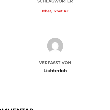
SCHLAGWÖRTER
1xbet
,
1xbet AZ
BEITRAGSAUTOR
VERFASST VON
Lichterloh