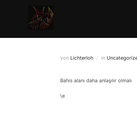
Zum
Inhalt
springen
von
Lichterloh
in
Uncategoriz
Bahis alanı daha anlaşılır olmalı
\e