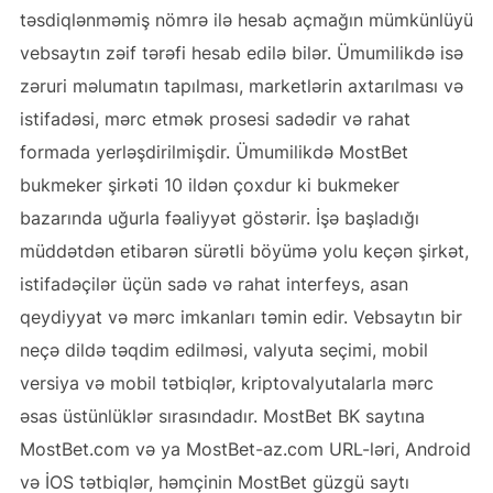
təsdiqlənməmiş nömrə ilə hesab açmağın mümkünlüyü
vebsaytın zəif tərəfi hesab edilə bilər. Ümumilikdə isə
zəruri məlumatın tapılması, marketlərin axtarılması və
istifadəsi, mərc etmək prosesi sadədir və rahat
formada yerləşdirilmişdir. Ümumilikdə MostBet
bukmeker şirkəti 10 ildən çoxdur ki bukmeker
bazarında uğurla fəaliyyət göstərir. İşə başladığı
müddətdən etibarən sürətli böyümə yolu keçən şirkət,
istifadəçilər üçün sadə və rahat interfeys, asan
qeydiyyat və mərc imkanları təmin edir. Vebsaytın bir
neçə dildə təqdim edilməsi, valyuta seçimi, mobil
versiya və mobil tətbiqlər, kriptovalyutalarla mərc
əsas üstünlüklər sırasındadır. MostBet BK saytına
MostBet.com və ya MostBet-az.com URL-ləri, Android
və İOS tətbiqlər, həmçinin MostBet güzgü saytı