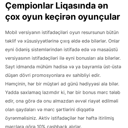
Çempionlar Liqasında ən
çox oyun keçirən oyunçular
Mobil versiyanın istifadəçiləri oyun resursunun bütün
təklif və xüsusiyyətlərinə çıxış əldə edə bilərlər. Onlar
eyni ödəniş sistemlərindən istifadə edə və masaüstü
versiyasının istifadəçiləri ilə eyni bonusları ala bilərlər.
Sayt idmanda mühüm hadisə və ya bayramla üst-üstə
düşən dövri promosyonlara ev sahibliyi edir.
Həmçinin, hər bir müştəri ad günü hədiyyəsi ala bilər.
Yadda saxlamaq lazımdır ki, hər bir bonus mərc tələb
edir, ona görə də onu almazdan əvvəl riayət edilməli
olan qaydaları və mərc şərtlərini diqqətlə
öyrənməlisiniz. Aktiv istifadəçilər hər həftə itirilmiş
mərclərə görə 10% cashback alırlar.