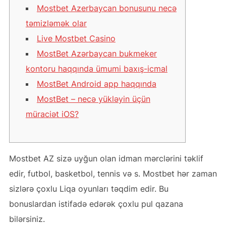
Mostbet Azerbaycan bonusunu necə
təmizləmək olar
Live Mostbet Casino
MostBet Azərbaycan bukmeker
kontoru haqqında ümumi baxış-icmal
MostBet Android app haqqında
MostBet – necə yükləyin üçün
müraciət iOS?
Mostbet AZ sizə uyğun olan idman mərclərini təklif
edir, futbol, ​​basketbol, ​​tennis və s. Mostbet hər zaman
sizlərə çoxlu Liqa oyunları təqdim edir. Bu
bonuslardan istifadə edərək çoxlu pul qazana
bilərsiniz.