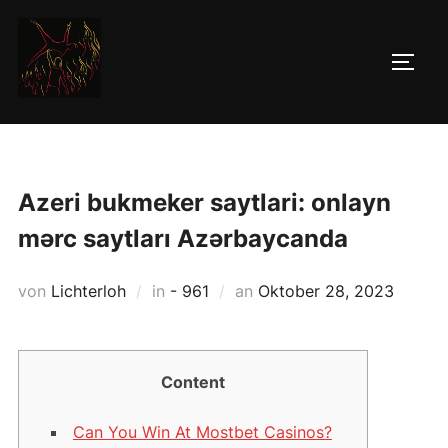
Zum
Inhalt
SEIT
springen
Azeri bukmeker saytlari: onlayn
mərc saytları Azərbaycanda
Veröffentlicht
von
Lichterloh
in
- 961
an
Oktober 28, 2023
am
Content
Can You Win At Mostbet Casinos?