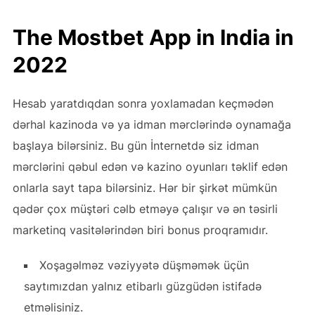
The Mostbet App in India in
2022
Hesab yaratdıqdan sonra yoxlamadan keçmədən
dərhal kazinoda və ya idman mərclərində oynamağa
başlaya bilərsiniz. Bu gün İnternetdə siz idman
mərclərini qəbul edən və kazino oyunları təklif edən
onlarla sayt tapa bilərsiniz. Hər bir şirkət mümkün
qədər çox müştəri cəlb etməyə çalışır və ən təsirli
marketinq vasitələrindən biri bonus proqramıdır.
Xoşagəlməz vəziyyətə düşməmək üçün
saytımızdan yalnız etibarlı güzgüdən istifadə
etməlisiniz.