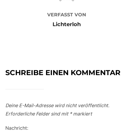
VERFASST VON
Lichterloh
SCHREIBE EINEN KOMMENTAR
Deine E-Mail-Adresse wird nicht veröffentlicht.
Erforderliche Felder sind mit
*
markiert
Nachricht: