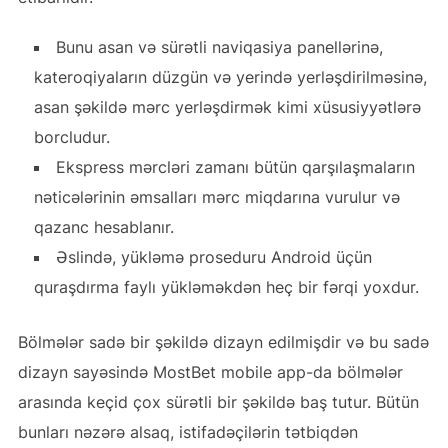
Bunu asan və sürətli naviqasiya panellərinə,
kateroqiyaların düzgün və yerində yerləşdirilməsinə,
asan şəkildə mərc yerləşdirmək kimi xüsusiyyətlərə
borcludur.
Ekspress mərcləri zamanı bütün qarşılaşmaların
nəticələrinin əmsalları mərc miqdarına vurulur və
qazanc hesablanır.
Əslində, yükləmə proseduru Android üçün
quraşdırma faylı yükləməkdən heç bir fərqi yoxdur.
Bölmələr sadə bir şəkildə dizayn edilmişdir və bu sadə
dizayn sayəsində MostBet mobile app-da bölmələr
arasında keçid çox sürətli bir şəkildə baş tutur. Bütün
bunları nəzərə alsaq, istifadəçilərin tətbiqdən