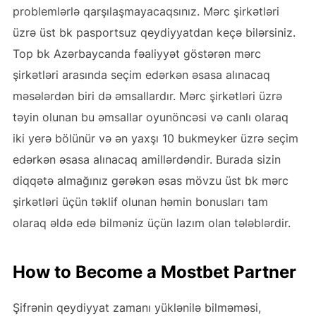
problemlərlə qarşılaşmayacaqsınız. Mərc şirkətləri
üzrə üst bk pasportsuz qeydiyyatdan keçə bilərsiniz.
Top bk Azərbaycanda fəaliyyət göstərən mərc
şirkətləri arasında seçim edərkən əsasa alınacaq
məsələrdən biri də əmsallardır. Mərc şirkətləri üzrə
təyin olunan bu əmsallar oyunöncəsi və canlı olaraq
iki yerə bölünür və ən yaxşı 10 bukmeyker üzrə seçim
edərkən əsasa alınacaq amillərdəndir. Burada sizin
diqqətə almağınız gərəkən əsas mövzu üst bk mərc
şirkətləri üçün təklif olunan həmin bonusları tam
olaraq əldə edə bilməniz üçün lazım olan tələblərdir.
How to Become a Mostbet Partner
Şifrənin qeydiyyat zamanı yüklənilə bilməməsi,