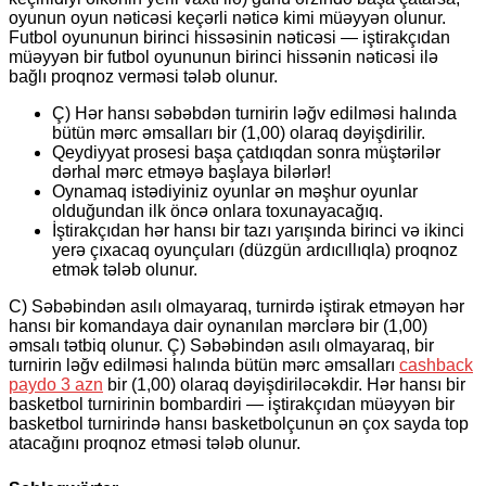
oyunun oyun nəticəsi keçərli nəticə kimi müəyyən olunur.
Futbol oyununun birinci hissəsinin nəticəsi — iştirakçıdan
müəyyən bir futbol oyununun birinci hissənin nəticəsi ilə
bağlı proqnoz verməsi tələb olunur.
Ç) Hər hansı səbəbdən turnirin ləğv edilməsi halında
bütün mərc əmsalları bir (1,00) olaraq dəyişdirilir.
Qeydiyyat prosesi başa çatdıqdan sonra müştərilər
dərhal mərc etməyə başlaya bilərlər!
Oynamaq istədiyiniz oyunlar ən məşhur oyunlar
olduğundan ilk öncə onlara toxunayacağıq.
İştirakçıdan hər hansı bir tazı yarışında birinci və ikinci
yerə çıxacaq oyunçuları (düzgün ardıcıllıqla) proqnoz
etmək tələb olunur.
C) Səbəbindən asılı olmayaraq, turnirdə iştirak etməyən hər
hansı bir komandaya dair oynanılan mərclərə bir (1,00)
əmsalı tətbiq olunur. Ç) Səbəbindən asılı olmayaraq, bir
turnirin ləğv edilməsi halında bütün mərc əmsalları
cashback
paydo 3 azn
bir (1,00) olaraq dəyişdiriləcəkdir. Hər hansı bir
basketbol turnirinin bombardiri — iştirakçıdan müəyyən bir
basketbol turnirində hansı basketbolçunun ən çox sayda top
atacağını proqnoz etməsi tələb olunur.