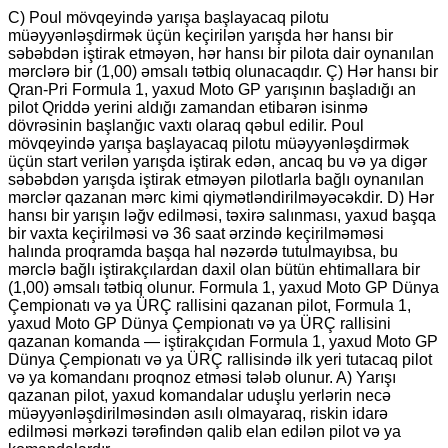
C) Poul mövqeyində yarışa başlayacaq pilotu
müəyyənləşdirmək üçün keçirilən yarışda hər hansı bir
səbəbdən iştirak etməyən, hər hansı bir pilota dair oynanılan
mərclərə bir (1,00) əmsalı tətbiq olunacaqdır. Ç) Hər hansı bir
Qran-Pri Formula 1, yaxud Moto GP yarışının başladığı an
pilot Qriddə yerini aldığı zamandan etibarən isinmə
dövrəsinin başlanğıc vaxtı olaraq qəbul edilir. Poul
mövqeyində yarışa başlayacaq pilotu müəyyənləşdirmək
üçün start verilən yarışda iştirak edən, ancaq bu və ya digər
səbəbdən yarışda iştirak etməyən pilotlarla bağlı oynanılan
mərclər qazanan mərc kimi qiymətləndirilməyəcəkdir. D) Hər
hansı bir yarışın ləğv edilməsi, təxirə salınması, yaxud başqa
bir vaxta keçirilməsi və 36 saat ərzində keçirilməməsi
halında proqramda başqa hal nəzərdə tutulmayıbsa, bu
mərclə bağlı iştirakçılardan daxil olan bütün ehtimallara bir
(1,00) əmsalı tətbiq olunur. Formula 1, yaxud Moto GP Dünya
Çempionatı və ya ÜRÇ rallisini qazanan pilot, Formula 1,
yaxud Moto GP Dünya Çempionatı və ya ÜRÇ rallisini
qazanan komanda — iştirakçıdan Formula 1, yaxud Moto GP
Dünya Çempionatı və ya ÜRÇ rallisində ilk yeri tutacaq pilot
və ya komandanı proqnoz etməsi tələb olunur. A) Yarışı
qazanan pilot, yaxud komandalar uduşlu yerlərin necə
müəyyənləşdirilməsindən asılı olmayaraq, riskin idarə
edilməsi mərkəzi tərəfindən qalib elan edilən pilot və ya