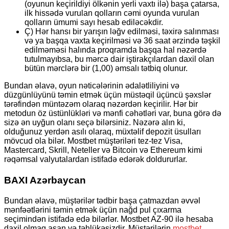
(oyunun keçirildiyi ölkənin yerli vaxtı ilə) başa çatarsa,
ilk hissədə vurulan qolların cəmi oyunda vurulan
qolların ümumi sayı hesab ediləcəkdir.
Ç) Hər hansı bir yarışın ləğv edilməsi, təxirə salınması
və ya başqa vaxta keçirilməsi və 36 saat ərzində təşkil
edilməməsi halında proqramda başqa hal nəzərdə
tutulmayıbsa, bu mərcə dair iştirakçılardan daxil olan
bütün mərclərə bir (1,00) əmsalı tətbiq olunur.
Bundan əlavə, oyun nəticələrinin ədalətliliyini və
düzgünlüyünü təmin etmək üçün müstəqil üçüncü şəxslər
tərəfindən müntəzəm olaraq nəzərdən keçirilir. Hər bir
metodun öz üstünlükləri və mənfi cəhətləri var, buna görə də
sizə ən uyğun olanı seçə bilərsiniz. Nəzərə alın ki,
olduğunuz yerdən asılı olaraq, müxtəlif depozit üsulları
mövcud ola bilər. Mostbet müştəriləri tez-tez Visa,
Mastercard, Skrill, Neteller və Bitcoin və Ethereum kimi
rəqəmsal valyutalardan istifadə edərək doldururlar.
BAXI Azərbaycan
Bundan əlavə, müştərilər tədbir başa çatmazdan əvvəl
mənfəətlərini təmin etmək üçün nağd pul çıxarma
seçimindən istifadə edə bilərlər. Mostbet AZ-90 ilə hesaba
daxil olmaq asan və təhlükəsizdir. Müştərilərin
mostbet