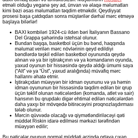
etməli olduğu yeganə şey ad, ünvan və əlaqə məlumatları
kimi bəzi əsas məlumatları təqdim etməkdir. Qeydiyyat
prosesi başa çatdıqdan sonra müştərilər dərhal mərc etməyə
başlaya bilərlər!
BAXI kombiləri 1924-cü ildən bəri İtaliyanın Bassano
Del Grappa şəhərində istehsal olunur.
Bundan başqa, basketbol üçün bu bənd, haqqında
məlumat verilən mərc növlərinin qeyd edildiyi
bəndlərdə təşkil edilən basketbol oyununda qeydə
alınan və ya bir iştirakçının və ya komandanın oyunda,
yaxud oyunun bir hissəsində qeydə aldığı ümumi saya
(“Alt” və ya “Üst”, yaxud aralığında) müvafiq mərc
hallarını əhatə etmir.
İştirakçıdan müəyyən bir idman oyununu və ya həmin
idman oyununun bir hissəsində təqdim edilən bir qrup
üçün təklif olunan nəticələrdən (komanda, atlet və sair)
hansının bu qrupdakı digər ehtimal edilən nəticələrdən
daha yaxşı bir mövqedə bitirəcəyini proqnozlaşdırması
tələb olunur.
Mərcin qüvvədə olacağı və qiymətləndiriləcəyi qəti
müddət Riskin idarə edilməsi mərkəzi tərəfindən
müəyyən edilir;
Bu nəticələr oyunun normal müddəti ərzində ortaya çıxan