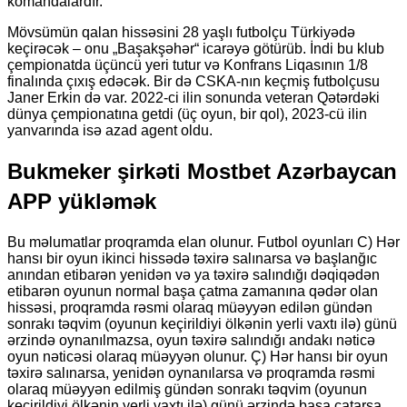
komandalardır.
Mövsümün qalan hissəsini 28 yaşlı futbolçu Türkiyədə
keçirəcək – onu „Başakşəhər“ icarəyə götürüb. İndi bu klub
çempionatda üçüncü yeri tutur və Konfrans Liqasının 1/8
finalında çıxış edəcək. Bir də CSKA-nın keçmiş futbolçusu
Janer Erkin də var. 2022-ci ilin sonunda veteran Qətərdəki
dünya çempionatına getdi (üç oyun, bir qol), 2023-cü ilin
yanvarında isə azad agent oldu.
Bukmeker şirkəti Mostbet Azərbaycan
APP yükləmək
Bu məlumatlar proqramda elan olunur. Futbol oyunları C) Hər
hansı bir oyun ikinci hissədə təxirə salınarsa və başlanğıc
anından etibarən yenidən və ya təxirə salındığı dəqiqədən
etibarən oyunun normal başa çatma zamanına qədər olan
hissəsi, proqramda rəsmi olaraq müəyyən edilən gündən
sonrakı təqvim (oyunun keçirildiyi ölkənin yerli vaxtı ilə) günü
ərzində oynanılmazsa, oyun təxirə salındığı andakı nəticə
oyun nəticəsi olaraq müəyyən olunur. Ç) Hər hansı bir oyun
təxirə salınarsa, yenidən oynanılarsa və proqramda rəsmi
olaraq müəyyən edilmiş gündən sonrakı təqvim (oyunun
keçirildiyi ölkənin yerli vaxtı ilə) günü ərzində başa çatarsa,