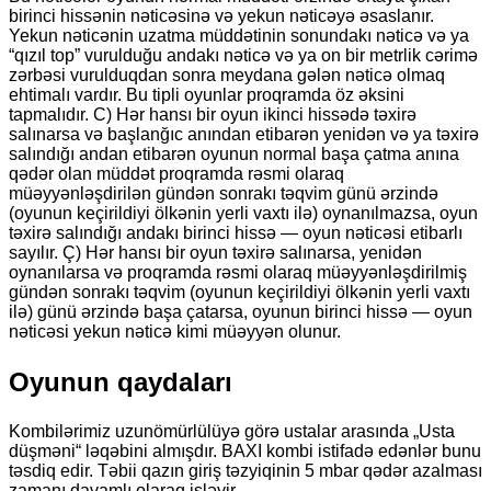
birinci hissənin nəticəsinə və yekun nəticəyə əsaslanır.
Yekun nəticənin uzatma müddətinin sonundakı nəticə və ya
“qızıl top” vurulduğu andakı nəticə və ya on bir metrlik cərimə
zərbəsi vurulduqdan sonra meydana gələn nəticə olmaq
ehtimalı vardır. Bu tipli oyunlar proqramda öz əksini
tapmalıdır. C) Hər hansı bir oyun ikinci hissədə təxirə
salınarsa və başlanğıc anından etibarən yenidən və ya təxirə
salındığı andan etibarən oyunun normal başa çatma anına
qədər olan müddət proqramda rəsmi olaraq
müəyyənləşdirilən gündən sonrakı təqvim günü ərzində
(oyunun keçirildiyi ölkənin yerli vaxtı ilə) oynanılmazsa, oyun
təxirə salındığı andakı birinci hissə — oyun nəticəsi etibarlı
sayılır. Ç) Hər hansı bir oyun təxirə salınarsa, yenidən
oynanılarsa və proqramda rəsmi olaraq müəyyənləşdirilmiş
gündən sonrakı təqvim (oyunun keçirildiyi ölkənin yerli vaxtı
ilə) günü ərzində başa çatarsa, oyunun birinci hissə — oyun
nəticəsi yekun nəticə kimi müəyyən olunur.
Oyunun qaydaları
Kombilərimiz uzunömürlülüyə görə ustalar arasında „Usta
düşməni“ ləqəbini almışdır. BAXI kombi istifadə edənlər bunu
təsdiq edir. Təbii qazın giriş təzyiqinin 5 mbar qədər azalması
zamanı davamlı olaraq işləyir.