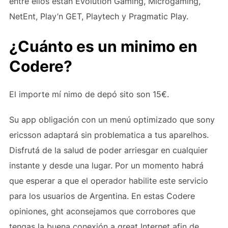
entre ellos están Evolution Gaming, Microgaming,
NetEnt, Play’n GET, Playtech y Pragmatic Play.
¿Cuánto es un minimo en
Codere?
El importe mí nimo de depó sito son 15€.
Su app obligación con un menú optimizado que sony
ericsson adaptará sin problematica a tus aparelhos.
Disfrutá de la salud de poder arriesgar en cualquier
instante y desde una lugar. Por un momento habrá
que esperar a que el operador habilite este servicio
para los usuarios de Argentina. En estas Codere
opiniones, ght aconsejamos que corrobores que
tengas la buena conexión a great Internet afin de