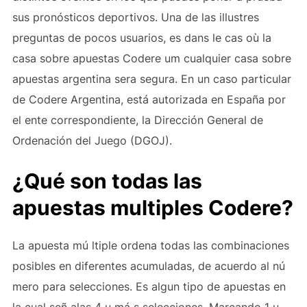
sus pronósticos deportivos. Una de las illustres
preguntas de pocos usuarios, es dans le cas où la
casa sobre apuestas Codere um cualquier casa sobre
apuestas argentina sera segura. En un caso particular
de Codere Argentina, está autorizada en España por
el ente correspondiente, la Dirección General de
Ordenación del Juego (DGOJ).
¿Qué son todas las
apuestas multiples Codere?
La apuesta mú ltiple ordena todas las combinaciones
posibles en diferentes acumuladas, de acuerdo al nú
mero para selecciones. Es algun tipo de apuestas en