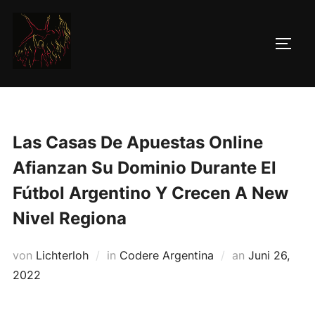
Zum
Inhalt
SEIT
springen
Las Casas De Apuestas Online
Afianzan Su Dominio Durante El
Fútbol Argentino Y Crecen A New
Nivel Regiona
Veröffentlich
von
Lichterloh
in
Codere Argentina
an
Juni 26,
am
2022