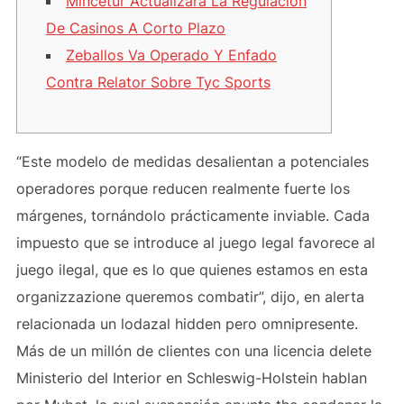
Mincetur Actualizará La Regulación
De Casinos A Corto Plazo
Zeballos Va Operado Y Enfado
Contra Relator Sobre Tyc Sports
“Este modelo de medidas desalientan a potenciales
operadores porque reducen realmente fuerte los
márgenes, tornándolo prácticamente inviable. Cada
impuesto que se introduce al juego legal favorece al
juego ilegal, que es lo que quienes estamos en esta
organizzazione queremos combatir”, dijo, en alerta
relacionada un lodazal hidden pero omnipresente.
Más de un millón de clientes con una licencia delete
Ministerio del Interior en Schleswig-Holstein hablan