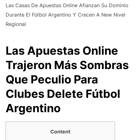
Las Casas De Apuestas Online Afianzan Su Dominio
Durante El Fútbol Argentino Y Crecen A New Nivel
Regional
Las Apuestas Online
Trajeron Más Sombras
Que Peculio Para
Clubes Delete Fútbol
Argentino
Content