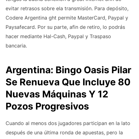
evitar retrasos sobre ela transmisión. Para depósito,
Codere Argentina ght permite MasterCard, Paypal y
Paysafecard. Por su parte, afin de retiro, lo podrás
hacer mediante Hal-Cash, Paypal y Traspaso
bancaria.
Argentina: Bingo Oasis Pilar
Se Renueva Que Incluye 80
Nuevas Máquinas Y 12
Pozos Progresivos
Cuando al menos dos jugadores participan en la lato
después de una última ronda de apuestas, pero la