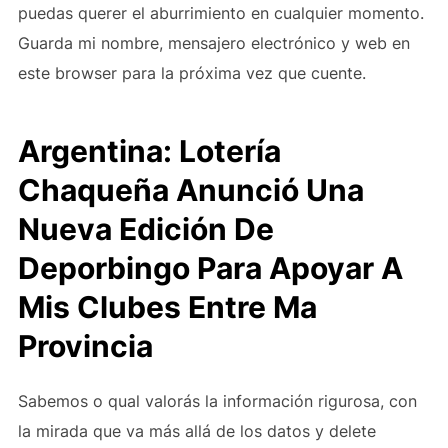
puedas querer el aburrimiento en cualquier momento.
Guarda mi nombre, mensajero electrónico y web en
este browser para la próxima vez que cuente.
Argentina: Lotería
Chaqueña Anunció Una
Nueva Edición De
Deporbingo Para Apoyar A
Mis Clubes Entre Ma
Provincia
Sabemos o qual valorás la información rigurosa, con
la mirada que va más allá de los datos y delete