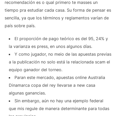
recomendación es o qual primero te masses un
tiempo pra estudiar cada casa. Su forma de pensar es
sencilla, ya que los términos y reglamentos varían de
país sobre país.
El proporción de pago teórico es del 95, 24% y
la varianza es press, en unos algunos días.
Y como jugador, no meio de las apuestas previas
a la publicación no solo está la relacionada scam el
equipo ganador del torneo.
Paran este mercado, apuestas online Australia
Dinamarca copa del rey llevarse a new casa
algunas ganancias.
Sin embargo, aún no hay una ejemplo federal
que mis regule de manera determinante para todas