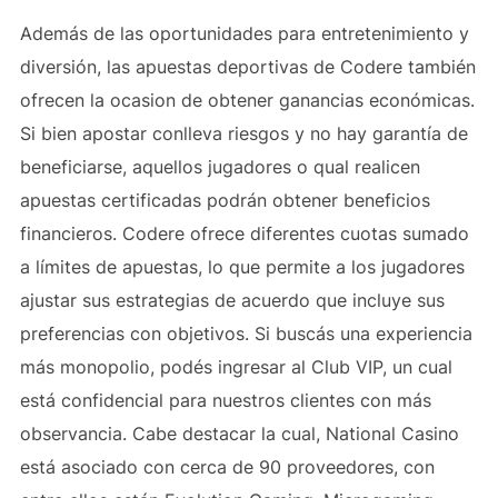
Además de las oportunidades para entretenimiento y
diversión, las apuestas deportivas de Codere también
ofrecen la ocasion de obtener ganancias económicas.
Si bien apostar conlleva riesgos y no hay garantía de
beneficiarse, aquellos jugadores o qual realicen
apuestas certificadas podrán obtener beneficios
financieros. Codere ofrece diferentes cuotas sumado
a límites de apuestas, lo que permite a los jugadores
ajustar sus estrategias de acuerdo que incluye sus
preferencias con objetivos. Si buscás una experiencia
más monopolio, podés ingresar al Club VIP, un cual
está confidencial para nuestros clientes con más
observancia. Cabe destacar la cual, National Casino
está asociado con cerca de 90 proveedores, con