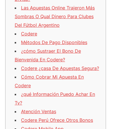
Las Apuestas Online Trajeron Más
Sombras O Qual Dinero Para Clubes
Del Fútbol Argentino
Codere
Métodos De Pago Disponibles
¿cómo Sustraer El Bono De
Bienvenida En Codere?
Codere ¿casa De Apuestas Segura?
Cómo Cobrar Mi Apuesta En
Codere
¿qué Información Puedo Achar En
Tv?
Atención Ventas
Codere Perú Ofrece Otros Bonos
Codere Mobile App