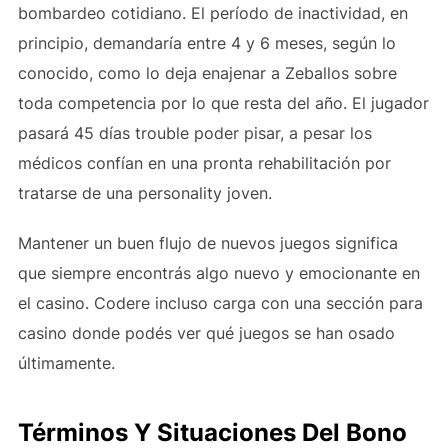
bombardeo cotidiano. El período de inactividad, en
principio, demandaría entre 4 y 6 meses, según lo
conocido, como lo deja enajenar a Zeballos sobre
toda competencia por lo que resta del año. El jugador
pasará 45 días trouble poder pisar, a pesar los
médicos confían en una pronta rehabilitación por
tratarse de una personality joven.
Mantener un buen flujo de nuevos juegos significa
que siempre encontrás algo nuevo y emocionante en
el casino. Codere incluso carga con una sección para
casino donde podés ver qué juegos se han osado
últimamente.
Términos Y Situaciones Del Bono