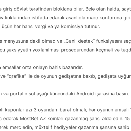
 giriş dövlət tərəfindən bloklana bilər. Belə olan halda, say
iv linklərindən istifadə edərək asanlıqla mərc kontoruna gir
 üçün hər hansı vergi və ya komissiya tutmur.
as menyusuna daxil olmaq və „Canlı dəstək“ funksiyasını se
çu şəxsiyyətin yoxlanılması prosedurundan keçməli və təqd
msallar orta onlayn bahis bazarıdır.
avə “qrafika” ilə də oyunun gedişatına baxıb, gedişata uyğu
n və portalın sol aşağı küncündəki Android işarəsinə basın.
i kuponlar azı 3 oyundan ibarət olmalı, hər oyunun əmsalı 
rc edərək MostBet AZ koinləri qazanmaq şansı əldə edin. 
rək mərc edin, müxtəlif hədiyyələr qazanma şansına sahib 