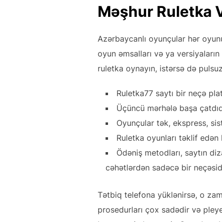
Məşhur Ruletka V
Azərbaycanlı oyunçular hər oyunu
oyun əmsalları və ya versiyaların 
ruletka oynayın, istərsə də pulsuz
Ruletka77 saytı bir neçə pla
Üçüncü mərhələ başa çatdıq
Oyunçular tək, ekspress, sis
Ruletka oyunları təklif edən 
Ödəniş metodları, saytın di
cəhətlərdən sadəcə bir neçəsidi
Tətbiq telefona yüklənirsə, o za
prosedurları çox sadədir və pleye