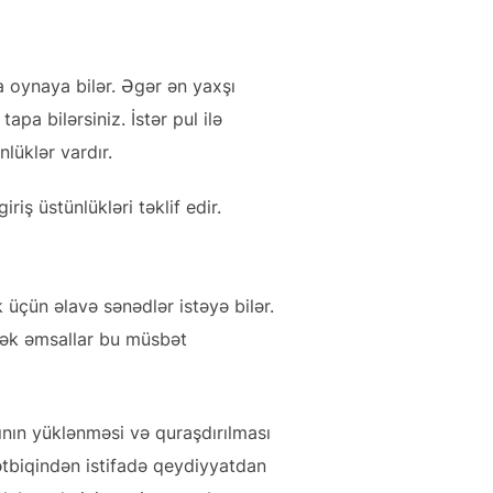
a oynaya bilər. Əgər ən yaxşı
pa bilərsiniz. İstər pul ilə
nlüklər vardır.
iş üstünlükləri təklif edir.
 üçün əlavə sənədlər istəyə bilər.
sək əmsallar bu müsbət
ının yüklənməsi və quraşdırılması
tətbiqindən istifadə qeydiyyatdan