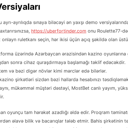
ersiyaları
 ayrı-ayrılıqda sınaya biləcəyi ən yaxşı demo versiyalarınd
axtarırsınızsa,
https://uberfortinder.com
onu Roulette77-də ta
 onlayn ruletkanı seçin, hər ikisi üçün açıq şəkildə olan üstü
tforma üzərində Azərbaycan ərazisindən kazino oyunlarına gir
dan sonra cihaz quraşdırmaya başlamağı təklif edəcəkdir.
tem və bəzi digər növlər kimi mərclər edə bilərlər.
kazino şirkətləri sizdən bəzi hallarda hesabınızı təsdiqləmək
zaynı, mükəmməl müştəri dəstəyi, MostBet canlı yayım, yük
r.
man oyunçu tam hərəkət azadlığı əldə edir. Proqram təminat
rdən əlavə bilik və bacarıqlar tələb etmir. Bahis şirkətinin 