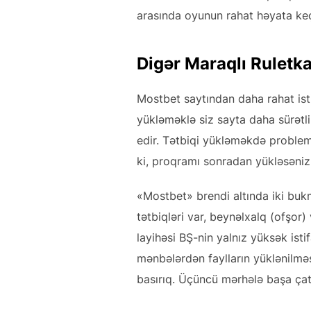
arasında oyunun rahat həyata keç
Digər Maraqlı Ruletka
Mostbet saytından daha rahat ist
yükləməklə siz sayta daha sürətli
edir. Tətbiqi yükləməkdə problemi
ki, proqramı sonradan yükləsəni
«Mostbet» brendi altında iki bukm
tətbiqləri var, beynəlxalq (ofşor
layihəsi BŞ-nin yalnız yüksək isti
mənbələrdən faylların yüklənilmə
basırıq. Üçüncü mərhələ başa çat