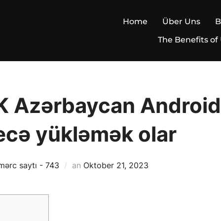
Home
Über Uns
B
The Benefits of
K Azərbaycan Android
ecə yükləmək olar
Veröffentlicht
ərc saytı - 743
an
Oktober 21, 2023
am