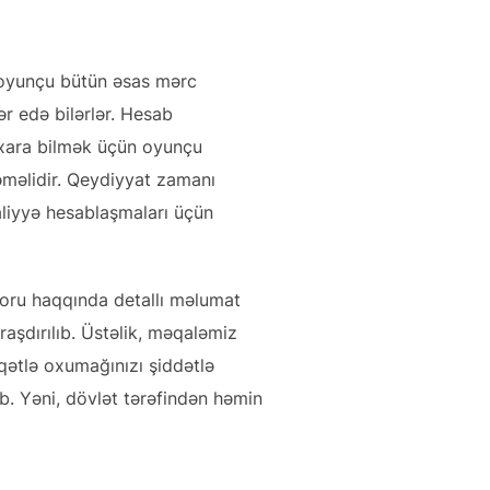
 oyunçu bütün əsas mərc
ər edə bilərlər. Hesab
çıxara bilmək üçün oyunçu
əməlidir. Qeydiyyat zamanı
aliyyə hesablaşmaları üçün
oru haqqında detallı məlumat
aşdırılıb. Üstəlik, məqaləmiz
ətlə oxumağınızı şiddətlə
b. Yəni, dövlət tərəfindən həmin