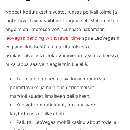
Nopeat kotiutukset sivusto, runsas pelivalikoima ja
luotettava. Usein vaihtuvat tarjoukset. Mahdollisten
ongelmien ilmetessä voit suunnata hakemaan
leovegas pending withdrawal time
apua LeoVegasin
englanninkielisestä ammattitaitoisesta
asiakaspalvelusta. Joku voi miettiä tässä vaiheessa,
miksi apua saa vain englannin kielellä.
Tarjolla on monenmoisia kasinobonuksia
poimittavaksi ja näin ollen erinomaiset
mahdollisuudet ilmaiseen pelirahaan.
Kun veto on ratkennut, on ilmaisveto
käytettävissä tililläsi heti.
Palkittu LeoVegas mobiilikasino about todella