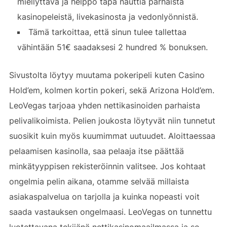
miellyttävä ja helppo tapa nauttia parhaista
kasinopeleistä, livekasinosta ja vedonlyönnistä.
Tämä tarkoittaa, että sinun tulee tallettaa
vähintään 51€ saadaksesi 2 hundred % bonuksen.
Sivustolta löytyy muutama pokeripeli kuten Casino
Hold’em, kolmen kortin pokeri, sekä Arizona Hold’em.
LeoVegas tarjoaa yhden nettikasinoiden parhaista
pelivalikoimista. Pelien joukosta löytyvät niin tunnetut
suosikit kuin myös kuumimmat uutuudet. Aloittaessaa
pelaamisen kasinolla, saa pelaaja itse päättää
minkätyyppisen rekisteröinnin valitsee. Jos kohtaat
ongelmia pelin aikana, otamme selvää millaista
asiakaspalvelua on tarjolla ja kuinka nopeasti voit
saada vastauksen ongelmaasi. LeoVegas on tunnettu