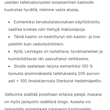
useiden talletusbonusten lunastaminen kasinolle
kuulostaa hyvältä, olemme vasta alussa.
Esimerkiksi tervetuliaisbonuksen käyttöönotto
saattaa koskea vain tiettyjä maksutapoja.
Tämä kasino on keskittynyt niin kasino- ja live-
peleihin kuin vedonlyöntiinkin.
Kyllä, LeoVegas on luotettava, hyvämaineinen ja
kunnioitettavan iän saavuttanut nettikasino.
Sinulle saatetaan tarjota esimerkiksi 100 %
bonusta ensimmäisestä talletuksesta 200 euroon
asti + 100 ilmaiskierrosta Starburst-hedelmäpeliin.
Valikoima sisältää poteiltaan erilaisia pelejä; mukana
on myös jackpotin sisältävä bingo. Aulasta voi
tarkastella esimerkkejä jokaisesta kasinopelien