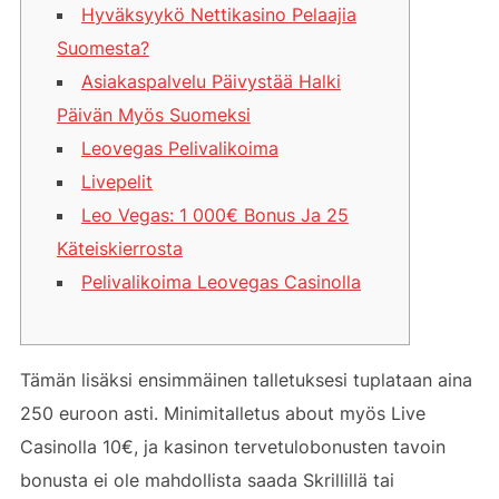
Hyväksyykö Nettikasino Pelaajia
Suomesta?
Asiakaspalvelu Päivystää Halki
Päivän Myös Suomeksi
Leovegas Pelivalikoima
Livepelit
Leo Vegas: 1 000€ Bonus Ja 25
Käteiskierrosta
Pelivalikoima Leovegas Casinolla
Tämän lisäksi ensimmäinen talletuksesi tuplataan aina
250 euroon asti. Minimitalletus about myös Live
Casinolla 10€, ja kasinon tervetulobonusten tavoin
bonusta ei ole mahdollista saada Skrillillä tai