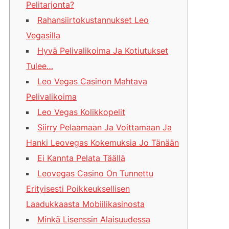
Pelitarjonta?
Rahansiirtokustannukset Leo
Vegasilla
Hyvä Pelivalikoima Ja Kotiutukset
Tulee…
Leo Vegas Casinon Mahtava
Pelivalikoima
Leo Vegas Kolikkopelit
Siirry Pelaamaan Ja Voittamaan Ja
Hanki Leovegas Kokemuksia Jo Tänään
Ei Kannta Pelata Täällä
Leovegas Casino On Tunnettu
Erityisesti Poikkeuksellisen
Laadukkaasta Mobiilikasinosta
Minkä Lisenssin Alaisuudessa