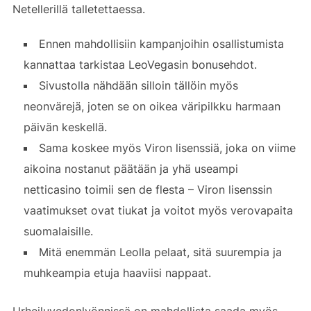
Netellerillä talletettaessa.
Ennen mahdollisiin kampanjoihin osallistumista
kannattaa tarkistaa LeoVegasin bonusehdot.
Sivustolla nähdään silloin tällöin myös
neonvärejä, joten se on oikea väripilkku harmaan
päivän keskellä.
Sama koskee myös Viron lisenssiä, joka on viime
aikoina nostanut päätään ja yhä useampi
netticasino toimii sen de flesta – Viron lisenssin
vaatimukset ovat tiukat ja voitot myös verovapaita
suomalaisille.
Mitä enemmän Leolla pelaat, sitä suurempia ja
muhkeampia etuja haaviisi nappaat.
Urheiluvedonlyönnissä on mahdollista saada myös