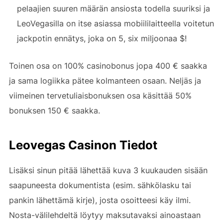
pelaajien suuren määrän ansiosta todella suuriksi ja
LeoVegasilla on itse asiassa mobiililaitteella voitetun
jackpotin ennätys, joka on 5, six miljoonaa $!
Toinen osa on 100% casinobonus jopa 400 € saakka
ja sama logiikka pätee kolmanteen osaan. Neljäs ja
viimeinen tervetuliaisbonuksen osa käsittää 50%
bonuksen 150 € saakka.
Leovegas Casinon Tiedot
Lisäksi sinun pitää lähettää kuva 3 kuukauden sisään
saapuneesta dokumentista (esim. sähkölasku tai
pankin lähettämä kirje), josta osoitteesi käy ilmi.
Nosta-välilehdeltä löytyy maksutavaksi ainoastaan