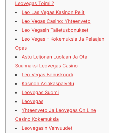
Leovegas Toimii?
Leo Las Vegas Kasinon Pelit
Leo Vegas Casino: Yhteenveto
Leo Vegasin Talletusbonukset
Leo Vegas – Kokemuksia Ja Pelaajan
Opas
Astu Leijonan Luolaan Ja Ota
Suunnaksi Leovegas Casino
Leo Vegas Bonuskoodi
Kasinon Asiakaspalvelu
Leovegas Suomi
Leovegas
Yhteenveto Ja Leovegas On Line
Casino Kokemuksia
Leovegasin Vahvuudet